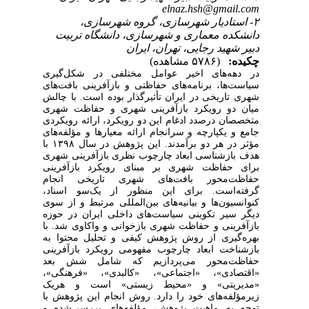
elnaz.hsh@gmail.com
۲- استادیار شهرسازی، گروه شهرسازی،
دانشکده معماری و شهرسازی، دانشگاه تربیت
دبیر شهید رجایی، تهران، ایران
چکیده:
(۵۷۸۶ مشاهده)
در دهه‌های اخیر عوامل مختلفی در شکل‌گیری
سیاست‌ها، برنامه‌های حفاظتی و بازآفرینی بافت‌های
شهری تاریخی در ایران تأثیرگذار بوده است. با چالش
میان دو رویکرد بازآفرینی شهری و حفاظت شهری
متخصصان درصدد ادغام این دو رویکرد، ارائه رویکردی
جامع و یکپارچه و سرانجام ارائه معیارها و مؤلفه‌های
مؤثر در هر دو برآمدند. این پژوهش در سال ۱۳۹۸ با
هدف بازشناسی ابعاد چارچوب نظری بازآفرینی شهری
برای حفاظت شهری بر مبنای رویکرد بازآفرینی
حفاظت‌محور بافت‌های شهری تاریخی انجام
گرفته‌است. برای این منظور از یک‌سو اسناد،
کنوانسیون‌ها و بیانیه‌های بین‌المللی مرتبط و از سوی
دیگر سیر تکوینی سیاست‌های داخلی ایران در حوزه
بازآفرینی و حفاظت شهری بازخوانی و واکاوی شد. با
بهره‌گیری از روش پژوهش کیفی و تحلیل محتوا به
بازشناخت ابعاد چارچوب مفهومی رویکرد بازآفرینی
حفاظت‌محور می‌پردازیم که شامل شش بعد
«اقتصادی»، «اجتماعی»، «کالبدی»، «فرهنگی»،
«مدیریتی» و «محیط زیستی» است و هر‌یک
زیرمؤلفه‌های خود را دارد. روش انجام این پژوهش با
توجه به ماهیت پژوهش، مؤلفه‌های بررسی‌شده و