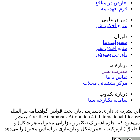
تعارض در منافع
فرم تعهدنامه
دبیران علمی
منابع اخلاق نشر
داوران
مسئولیت ها
منابع اخلاق نشر
داوری دوسوکور
دربارۀ ما
مدیریت نشر
تماس با ما
مرکز پشتیبانی مجلات
دربارۀ یکتاوب
سامانه یکپارچه سبا
ن نشریه ی دارای دسترسی باز، تحت قوانین گواهینامه بین‌المللی
Creative Commons Attribution 4.0 International License منتشر
‌شود که اجازه اشتراک (تکثیر و بازآرایی محتوا به هر شکل) و
طباق (بازترکیب، تغییر شکل و بازسازی بر اساس محتوا) را می‌دهد.