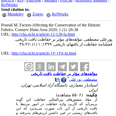
BibTeX
|
RIS
|
EndNote
|
Medlars
|
ProCite
|
Reference Manager
|
RefWorks
Send citation to:
Mendeley
Zotero
RefWorks
Pourali M. Factors Affecting the Conservation of the Historic
Fabrics. Conserv Histo Area 2020; 1 (1) :26-38
URL:
http://cha.richt.ir/article-12-128-fa.html
پورعلی مصطفی. مؤلفه‌های مؤثر بر حفاظت بافت تاریخی.
فصلنامه حفاظت از بافتهای تاریخی. ۱۳۹۹; ۱ (۱) :۲۶-۳۸
URL:
http://cha.richt.ir/article-۱۲-۱۲۸-fa.html
مؤلفه‌های مؤثر بر حفاظت بافت تاریخی
*
مصطفی پورعلی
استادیار معماری، دانشگاه آزاد اسلامی، تهران،
ایران
چکیده:
(۵۵۰۶ مشاهده)
از مفاد منشورهای بین
المللی حفاظت این گونه
برمی‌آید که کاربرد واژه حفاظت در امور مرتبط با
بافت تاریخی از این باب صورت می‌پذیرد که این
بافت‌های زیستی در عین داشتن ارزش‌های پذیرفته و