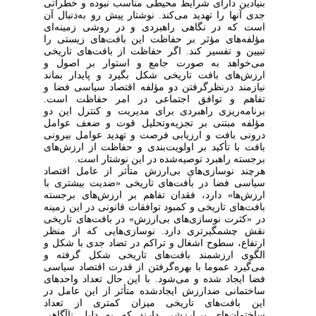
بنیادین دارای شرایط محیطی مناسب نبوده و خطراتی
جدی آنها را تهدید می‌کند. نوشتار پیش رو به‌دنبال‏‏‏ آن
است که در نگاهی راهبردی و در روشی زمینه‌ای
مؤلفه‌های مؤثر بر حفاظت این بافت‌های زیستی را
تبیین و تفسیر کند. اگر حفاظت از بافت‌های تاریخی
می‌خواهد به صورت جامع و استوار بر اصول و
ارزش‌های بافت تاریخی شکل بگیرد و پایدار بماند
نیازمند در
نظر
گرفتن دو مؤلفه اقتصاد سیاسی فضا و
تفاهم و توافق اجتماعی در امر حفاظت است.
برنامه‌ریزی راهبردی برای مدیریت و کنترل این دو
مؤلفه مبتنی بر تجزیه
و
تحلیل قوت و ضعف عوامل
درونی بافت و ارزیابی فرصت و تهدید عوامل بیرونی
بافت با تأکید بر اولویت
بندی و حفاظت از ارزش‌های
برجسته راهبرد توصیه
شده در این نوشتار است.
هرچند نوسازی‌هایِ بی‌ارزش متأثر از عامل اقتصاد
سیاسی فضا در بافت‌های تاریخی «ضدیت بیشتری با
ارزش‌ها» دارد، فقدان تفاهم بر ارزش‌های برجسته
بافت‌های تاریخی و کمبود توافقات قانونی در این زمینه
در «کثرت نوسازی‌های بی‌ارزش» در بافت‌های تاریخی
نقش چشمگیرتری دارد. نوسازی‌هایی که از منظر
ارتفاع، سطوح اشغال و تراکم در تضاد جدی با شکل و
الگوی ارزشمند بافت‌های تاریخی شکل گرفته و
می‌گیرد عموما با بهره‌گرفتن از قدرت اقتصاد سیاسی
فضا ایجاد شده و می‌شود. با این حال تعداد واحدهای
ساختمانی ضد
ارزش ایجاد
شده متأثر از این عامل در
این بافت‌های تاریخی میزان کمتری از تعداد
ساختمان‌های بی
ارزشی دارند که به دلیل ناآگاهی