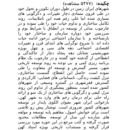
چکیده:
(۵۴۷۷ مشاهده)
شهرهای ایران زمین در طول دوران تکوین و تحول خود
در طی قرون متمادی دچار تغییرات و دگرگونی های
بسیاری شده اما علی رغم همه این ناملایمات، روند
تکامل ساختاری و تداوم حیات خود را طی نموده و در
چارچوب مدلی از توسعه در انطباق با شرایط بوم و
سرزمین خود دوباره سازمان و ساختار خود را
بازشناخته و با سازمان اجتماعی درخور ادامه حیات
داده اند. با شروع نوگرایی های ابتدای قرن و تغییرات
اقتصادی اجتماعی دهه های سی و چهل بویژه
شهرنشینی شتابان دهه پنجاه دچار از جاکندگی و
انقطاعی از گذشته خود گشته و در چارچوب یک نظام
برنامه ریزی کمی و بی توجه به روند توسعه تاریخی
شهر، مسیر گسترش و توسعه ای متفاوت را طی
نموده است. حاصل این انقطاع، گسست ساختاری،
تنزل کیفیت زندگی، نابسامانی های فضایی- کارکردی و
گسترش فقرشهری در گستره وسیعی از شهرهای
کشور شده است. بمنظور پیشگیری از تداوم این روند
تنزل کیفی و دگرگونی های ساختاری از یک سو و ارائه
راه حلی برای درمان زخم های وارد به شهر کهن،
بازخوانی ایران شهر بعنوان الکوی پایدار در توسعه
شهرهای کشور ضروری است. نوشتار پیش رو تلاشی
است برای خوانش اصول، مفاهیم پایه توسعه و مولفه
های سازنده این مدل از توسعه. مطالعات محدود
صورت گرفته و کتب مرجع در این حوزه مورد بررسی
قرار گرفته و مستندات تاریخی بویژه اسناد کهن