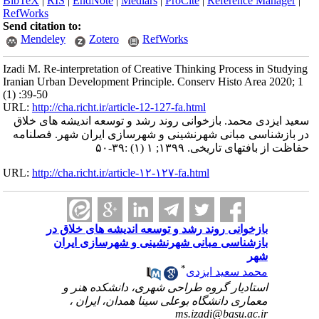
BibTeX
|
RIS
|
EndNote
|
Medlars
|
ProCite
|
Reference Manager
|
RefWorks
Send citation to:
Mendeley
Zotero
RefWorks
Izadi M. Re-interpretation of Creative Thinking Process in Studying
Iranian Urban Development Principle. Conserv Histo Area 2020; 1
(1) :39-50
URL:
http://cha.richt.ir/article-12-127-fa.html
سعید ایزدی محمد. بازخوانی روند رشد و توسعه اندیشه های خلاق
در بازشناسی مبانی شهرنشینی و شهرسازی ایران شهر. فصلنامه
حفاظت از بافتهای تاریخی. ۱۳۹۹; ۱ (۱) :۳۹-۵۰
URL:
http://cha.richt.ir/article-۱۲-۱۲۷-fa.html
بازخوانی روند رشد و توسعه اندیشه های خلاق در
بازشناسی مبانی شهرنشینی و شهرسازی ایران
شهر
*
محمد سعید ایزدی
استادیار گروه طراحی شهری، دانشکده هنر و
معماری دانشگاه بوعلی سینا همدان، ایران ،
ms.izadi@basu.ac.ir