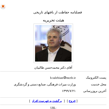
فصلنامه حفاظت از بافتهای تاریخی
هیئت تحریریه
آقای دکتر محمدحسن طالبیان
پست الکترونیک
h.talebian
mcth.ir
محل خدمت
وزارت میراث فرهنگی، صنایع دستی و گردشگری
آخرین بروزرسانی
۱۳۹۹/۷/۲۱
[
خروج
] [
]
برگشت به فهرست افراد
URL: