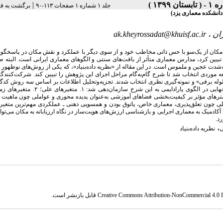
|
جلد ۱ شماره ۱ صفحات ۱۱۳-۹۰
برگشت به ف
انشکده معماری یزد)
ان ،
ak.kheyrossadat@khuisf.ac.ir
مکان از یک‌سو با حس ذاتی مخاطب خود و از سوی دیگر با عملکرد و نقش مکان در پاسخگویی
 و تبیین کرد، مدارس معماری متأثر از بافت‌های سنتی و الگوهای معماری ایرانی است. البته
به‌شدت عجین و ملموس است. در این مقاله از «نظریه داده‌بنیاد»، که یکی از روش‌های نوظهور 
موردی انتخاب شد تا شرح گام‌به‌گام مراحل اجرای این پژوهش را تبیین کند. شرکت‌کنندگا
روش «گلوله برفی» و نمونه‌گیری نظری انتخاب شدند. تجزیه‌و‌تحلیل اطلاعات بر اساس سه روش کدگذ
؛ ۵. راهبردها و ۶. پیامدها و نتایج. شناسایی پارامترهای مؤثر بر کیفیت‌بخشی فضاهای آموزشی به‌عنوان پدیده محوری و عواملی چون م
املی چون تعلق‌پذیری، معماری خاص، پاتوق بودن و همسویی ذهنی ـ عملکردی مهم‌ترین متغی
ادمیک به معماری اجرایی و بازشناسی ارزش‌های هویت‌ساز در نگاه ارزیابانه به مکان می‌توا
د.
،
ی
نظریه داده‌بنیاد
Creative Commons Attribution-NonCommercial 4.0 In
قابل بازنشر است.