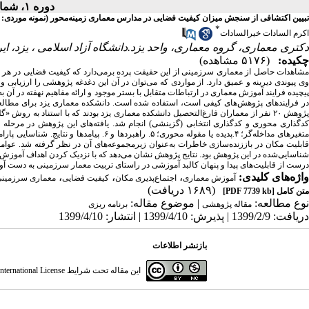
دوره ۱، شماره ۱ - ( تابستان ۱۳۹۹ )
تبیین اکتشافی از سنجش میزان کیفیت فضایی در مدارس معماری زمینه‌محور (نمونه موردی: د
*
اکرم السادات خیرالسادات
دکتری معماری، گروه معماری، واحد یزد.دانشگاه آزاد اسلامی ، یزد، ایر
چکیده:
(۵۱۷۶ مشاهده)
مشاهدات حاصل از معماری سرزمینی از این حقیقت پرده بر‌می‌دارد که کیفیت فضایی در هر 
وی پیوندی دیرینه و عمیق دارد. از مواردی که می‌توان در آن این دغدغه پژوهشی را ارزیابی
پیچیده فرایند آموزش معماری در ارتباطات متقابل با بستر موجود و ارائه مفاهیم نهفته در آن 
در فرایندهای پژوهش‌های کیفی است، استفاده شده است. دانشکده معماری یزد برای مطالعه 
پژوهش ۲۰ نفر از معماران فارغ‌التحصیل دانشکده معماری یزد بودند که با استناد به 
متغیرهای مداخله‌گر؛ ۴.پدیده یا مقوله محوری
قابلیت مکان در باز‌زنده‌سازی خاطرات به‌عنوان زیرمجموعه‌های آن در نظر گرفته شد. عو
شناسایی‌شده در این پژوهش بود. نتایج پژوهش نشان می‌دهد که با نزدیک کردن اهداف آموزش آک
درست از قابلیت‌های پیدا و پنهان کالبد آموزشی در راستای تربیت معمار سرزمینی به دست آور
واژه‌های کلیدی:
،
،
،
آموزش معماری
اجتماع‌پذیری مکان
کیفیت فضایی
معماری سرزمین
(۱۶۸۹ دریافت)
متن کامل
[PDF 7739 kb]
نوع مطالعه:
| موضوع مقاله:
مقاله پژوهشی
برنامه ریزی
دریافت: 1399/2/9 | پذیرش: 1399/4/10 | انتشار: 1399/4/10
بازنشر اطلاعات
این مقاله تحت شرایط
ternational License