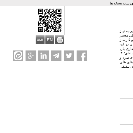
هرست نسخه ها
 به نیاز
 طی مسیر
و کارساز
ن در این
اری باز،
کدگذاری محوری و کدگذاری انتخابی (گزینشی) انجام شد. یافته‌های این پژوهش در مرحله نهایی در الگوی پارادایمی به این شرح سازمان‌دهی شد: ۱. متغیرهای علی؛ ۲. متغیرهای زمینه‌ای؛ ۳.
اهیت خاطره و
رهای علی
ن تلفیقی