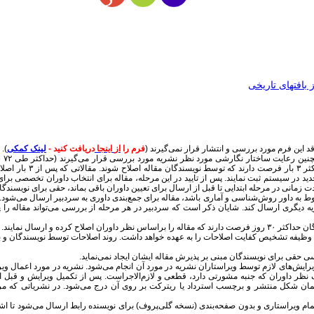
بافتهای تاریخی
 این فرم مورد بررسی و انتشار قرار نمی‌گیرند (
فرم را
از
اینجا
دریافت کنید -
لینک کمکی
).
- م
مرحله رد می‌شوند ولی 
ه جدید در سیستم ثبت نمایند. پس از تایید در این مرحله، مقاله برای انتخاب داوران تخصصی ب
 زمانی در مرحله ابتدایی تا قبل از ارسال برای تعیین داوران باقی بماند، حقی برای نویسندگ
 ۳ جواب داوری که باید حتماً یک جواب مربوط به داور روش‌شناسی و آماری باشد، مقاله برای جمع‌بندی داوری به سردب
د مقاله خود را برای نشریه دیگری ارسال کند. شایان ذکر است که سردبیر در هر مرحله از بررسی می‌تواند 
ده و ارسال نمایند.
وظیفه تشخیص کفایت اصلاحات را به عهده خواهد داشت. روند اصلاحات توسط نویسندگان و بررس
 حقی برای نویسندگان مبنی بر پذیرش مقاله ایشان ایجاد نمی‌نماید.
ایش‌های لازم توسط ویراستاران نشریه در مورد آن انجام می‌شود. نشریه در مورد اعمال ویرا
 نظر داوران که جنبه مشورتی دارد، قطعی و لازم‌الاجراست. پس از تکمیل ویرایش و قبل ا
 همان شکل منتشر و برچسب استرداد یا ریترکت بر روی آن درج می‌شود. در نشریاتی که مرح
م ویراستاری و بدون صفحه‌بندی (نسخه گلی‌پروف) برای نویسنده رابط ارسال می‌شود تا اشکالا