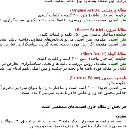
ترکیب این صفحه بسته به نوع مقاله متفاوت است:
مقالۀ پژوهشی (Original Article)
چکیده:
(ساختار نیافته) متن ۲۵۰ کلمه و کلمات کلیدی
متن اصلی:
مقدمه، روش بررسی، یافته‌ها، بحث، نتیجه‌گیری، سپاسگزاری، تعارض در 
مقالۀ مروری (Review Article)
چکیده
(ساختار نیافته): متن ۲۵۰ کلمه و کلمات کلیدی
متن اصلی:
متن اصلی: مقدمه، گزارش مورد، بحث، نتیجه گیری، سپاسگزاری، تعارض در منافع، من
مقالۀ کوتاه (Short Article)
چکیده:
(ساختار نیافته): متن ۲۰۰ کلمه و کلمات کلیدی
متن اصلی:
مقدمه، روش بررسی، یافته ها و بحث، سپاسگزاری، تعارض در منافع، منابع (ب
نکته:
در مقاله کوتاه یافته ها و بحث در چکیده و متن اصلی باهم ادغام می شو
نامه به سردبیر (Letter to Editor)
چکیده ندارد.
متن اصلی حدودا ۱۰۰۰ کلمه است و ساختار ندارد، با عنوان سردبیر محترم آغاز می‌شود، در خط بعد متن آغاز می‌شود و به دنبال آن سپاسگزاری، تعارض در منافع، منابع (کمتر از ۱۰ منبع)
حدکثر مجموع جداول و عکس ها در نامه به سردبیر ۲ عدد است.
هر بخش از مقاله حاوی قسمت‌های مشخصی است:
مقدمه
تخصصی یا اختصارات علمی. ۵. هدف تحقیق به نحو روشن.