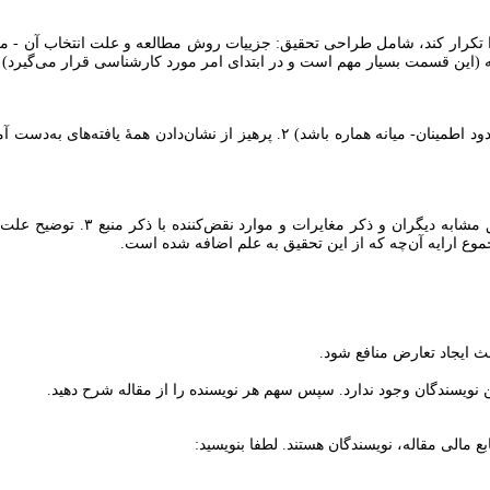
دای امر مورد کارشناسی قرار می‌گیرد) ۳. نحوۀ جمع‌آوری اطلاعات. ۴. ابزارهای اندازه‌گیری. ۵. آزمون‌های آماری.
ﺚ ایجاد ﺗﻌﺎرض ﻣﻨﺎﻓﻊ ﺷﻮد.
ین نویسندگان وجود ندارد. سپس سهم هر نویسنده را از مقاله شرح دهید.
ع مالی مقاله، نویسندگان هستند. لطفا بنویسید: