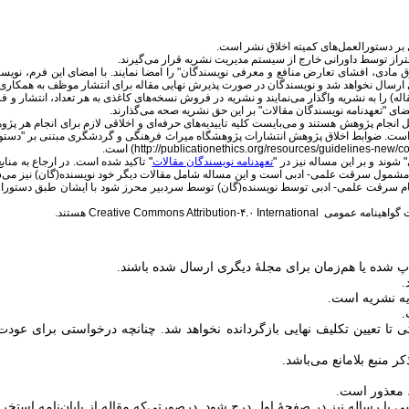
ر دستورالعمل‌های کمیته اخلاق نشر است.
تراز توسط داورانی خارج از سیستم مدیریت نشریه قرار می‌گیرند.
ق مادی، افشای تعارض منافع و معرفی نویسندگان"
را امضا نمایند. با امضای این فرم، نو
ارسال نخواهد شد و نویسندگان در صورت پذیرش نهایی مقاله برای انتشار موظف به همکاری با 
ه) را به نشریه واگذار می‌نمایند و نشریه در فروش نسخه‌های کاغذی به هر تعداد، انتشار و ف
مضای
"تعهدنامه نویسندگان مقالات"
بر این حق نشریه صحه می‌گذارند.
انجام پژوهش هستند و می‌بایست کلیه تاییدیه‌های حرفه‌ای و اخلاقی لازم برای انجام هر پژوه
امی است. ضوابط اخلاق پژوهش انتشارات پژوهشگاه میراث فرهنگی و گردشگری مبتنی بر "دست
(http://publicationethics.org/resources/guidelines-new/c
است.
وند و بر این مساله نیز در "
تعهدنامه نویسندگان مقالات
" تاکید شده است. در ارجاع به مناب
 نماید مشمول سرقت علمی- ادبی است و این مساله شامل مقالات دیگر خود نویسنده(گان) نیز می‌
ه انجام سرقت علمی- ادبی توسط نویسنده(گان) توسط سردبیر محرز شود با ایشان طبق دستورالع
 گواهینامه عمومی
Creative Commons Attribution-۴.۰ International
هستند.
یافتی تا تعیین تکلیف نهایی بازگردانده نخواهد شد. چنانچه درخواستی برای ع