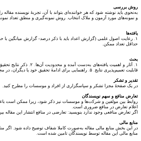
روش بررسی
و نمونه‌های مورد آزمون و ملاک انتخاب. روش نمونه‌گیری و منطق تعداد نمونه (این قسمت بسیار مهم است و در ابت
یافته‌ها
حداقل تعداد ممکن.
بحث
قابلیت تعمیم‌پذیری نتایج. ۵. راهنمایی برای ادامۀ تحقیق خود یا دیگران، در مجموع ارایه آن‌چه که از این تحقیق به علم اضافه شده است.
تقدیر و تشکر
در یک ﺻﻔﺤۀ ﻣﺠﺰا ﺗﺸﮑﺮ و ﺳﭙﺎﺳﮕﺰاری از اﻓﺮاد و ﻣﻮﺳﺴﺎت را مطرح کنید.‬
تعارض منافع و سهم نویسندگان
رواﺑﻂ ﺑﯿﻦ ﻣﻮﻟﻔﯿﻦ و ﺷﺮﮐت‌ها و ﻣﻮﺳﺴﺎت نیز ذﮐﺮ ﺷﻮد، زیرا ﻣﻤﮑﻦ اﺳﺖ ﺑﺎﻋ‬
اعلام تعارض در منافع ضروری است.
اگر تعارض منافعی وجود ندارد بنویسید: تعارضی در منافع انتشار این مقاله ب
منابع مالی
در این بخش منابع مالی مقاله به‌صورت کاملا شفاف توضیح داده شود. اگر مناب
منابع مالی این مقاله توسط نویسندگان تامین شده است.