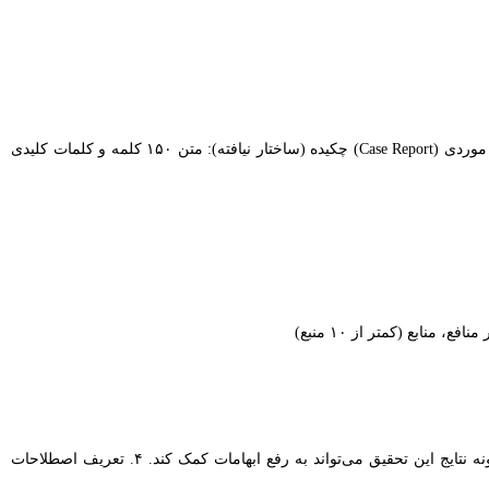
مقدمه، متن اصلی می‌تواند بخش‌های متفاوتی داشته باشد، نتیجه‌گیری، سپاسگزاری، تعارض در منافع، منابع (بیشتر از ۳۰ منبع) مقالۀ مطالعۀ موردی (Case Report) چکیده (ساختار نیافته): متن ۱۵۰ کلمه و کلمات کلیدی
۱. پیشینه و توضیح موضوع با ذکر منبع ۲. ضرورت انجام تحقیق. ۳. سؤالات بدون پاسخی که این تحقیق به آن‌ها پاسخ می‌گوید و بیان این موضوع که چگونه نتایج این تحقیق می‌تواند به رفع ابهامات کمک کند. ۴. تعریف اصطلاحات