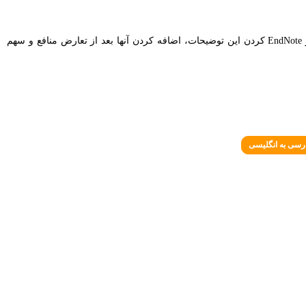
۱۸. ارائۀ توضیحات اضافی دربارۀ واژگان و اصطلاحات و موارد مهم، باید به شکل یادداشت انتهای متن (Endnote) صورت پذیرد و پانویس نشود. منظور از EndNote کردن این توضیحات، اضافه کردن آنها بعد از تعارض منافع و سهم
رسی به انگلیسی