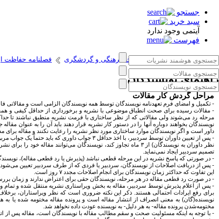
جستجو
سبد خرید
آیتمی وجود ندارد
فهرست
انتشارات پژوهشگاه میراث فرهنگی و گردشگری
فصلنامه حفاظت از 
راهنمای نویسندگان
مراحل گردش کار مقالات
- تکمیل و امضای فرم تعهدنامه نویسندگان توسط همه نویسندگان الزامی است و مقالاتی فاقد
نویسندگان بخواهند دوباره آنها را در دستور کار نشریه قرار دهند باید آن را به عنوان مقال
داور است و اگر نویسندگان موارد ساختاری مورد نظر نشریه را رعایت نکنند و مقاله برای مدت
- پس از تعیین داوران توسط سردبیر، با اخذ حداقل
نظر داوران به نویسندگان) از ۳ ماه تجاوز کند، نویسندگان می‌توانن
تصمیم سردبیر ایجاد نمی‌نماید.
- در صورتی که پاسخ نشریه در این مرحله قطعی نباشد (پذیرش یا رد قطعی مقاله)، نویسندگان حداکثر ۳۰ روز فرصت دارند که مقاله را براساس نظر داوران اصلاح کر
- پس از دریافت اصلاحات از نویسندگان، سردبیر یا فردی که از طرف سردبیر تعیین می‌شود 
این تفاوت که حداکثر زمان نویسندگان برای انجام اصلاحات مجدد ۷ روز است.
- در صورت رد قطعی مقاله در هر مرحله، نویسندگان حقی برای اعتراض ندارند و زمان بررسی
- پس از اعلام پذیرش توسط سردبیر، مقاله به بخش ویراستاری نشریه منتقل شده و تمام ویر
برای رفع ایرادات احتمالی هستند. ذکر این نکته ضروری است که نظر ویراستاران، برخلاف
نویسنده(گان) به معنی انصراف از انتشار مقاله است و پرونده مقاله مختومه شده یا به
مختومه‌شدن پرونده مقاله- به هر دلیل- به نویسنده عودت داده نخواهد شد.
- با توجه به اینکه مسئولیت صحت و سقم مطالب مقاله با نویسندگان است، مقاله پس از اتما