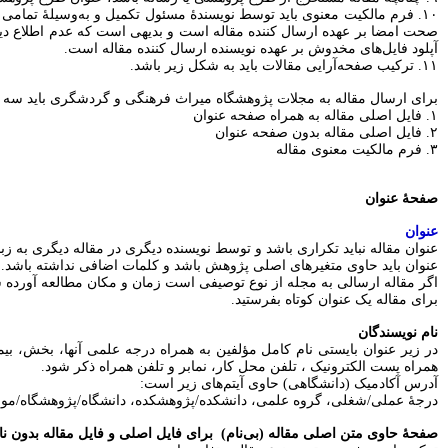
۱۰. فرم مالکیت معنوی باید توسط نویسندۀ مسئول تکمیل و به‌وسیلۀ تما
صحت امضا بر عهده ارسال کننده مقاله است و بدیهی است که عدم اطلاع دیگ
آپلود فایل‌های مخدوش بر عهده نویسنده ارسال کننده مقاله است.
۱۱. ترکیب صفحه‌آرایی مقالات باید به شکل زیر باشد.
برای ارسال مقاله به مجلات پژوهشگاه میراث فرهنگی و گردشگری باید سه فا
۱. فایل اصلی مقاله به همراه صفحه عنوان
۲. فایل اصلی مقاله بدون صفحه عنوان
۳. فرم مالکیت معنوی مقاله
صفحۀ عنوان
عنوان
عنوان مقاله نباید تکراری باشد و توسط نویسنده دیگری در مقاله دیگری به زب
عنوان باید حاوی متغیرهای اصلی پژوهش باشد و کلمات اضافی نداشته باشد.
اگر مقاله ارسالی به مجله از نوع توصیفی است زمان و مکان مطالعه آورده 
برای مقاله یک عنوان کوتاه بفرستید.
نام نویسندگان
در زیر عنوان بایستی نام کامل مؤلفین به همراه درجه علمی آنها، بخش، 
همراه پست الکترونیک ، تلفن محل کار، نمابر و تلفن همراه ذکر شود.
آدرس آکادمیک (دانشگاهی) حاوی آیتم‌های زیر است:
درجۀ عملی/شغلی، گروه علمی، دانشکده/پژوهشکده، دانشگاه/پژوهشگاه/مو
صفحۀ حاوی متن اصلی مقاله (بی‌نام) برای فایل اصلی و فایل مقاله بدون نا