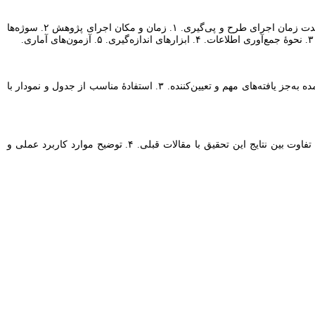
به‌نحوی باید نوشته شود که هر خواننده‌ای بتواند با آن، تجربۀ نویسنده مقاله را تکرار کند، شامل طراحی تحقیق: جزییات روش مطالعه و علت انتخاب آن - مدت زمان اجرای طرح و پی‌گیری. ۱. زمان و مکان اجرای پژوهش ۲. سوژه‌ها
۱. رعایت اصول علمی (گزارش اعداد باید با ذکر درصد- گزارش میانگین با حدود اطمینان- میانه هماره باشد) ۲. پرهیز از نشان‌دادن همۀ یافته‌های به‌دست آمده به‌جز یافته‌های مهم و تعیین‌کننده. ۳. استفادۀ مناسب از جدول و نمودار با
۱. آثار و اهمیت یافته‌های به‌دست آمده و محدودیت آن‌ها. ۲. ذکر نتایج تحقیق مشابه دیگران و ذکر مغایرات و موارد نقض‌کننده با ذکر منبع ۳. توضیح علت تفاوت بین نتایج این تحقیق با مقالات قبلی. ۴. توضیح موارد کاربرد عملی و