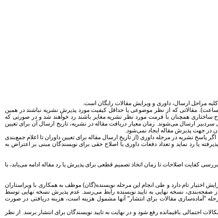
 کلیه مراحل ارسال، داوری و ویرایش مقالات رایگان است.
قالات رسیده برای صحت انطباق موضوعی با نشریه و برخورداری از حداقل کیفی و همچنین رعایت ساختار نگارشی مورد نظر نشریه مورد بررسی قرار می‌گیرند (حداکثر طی ۷۲ ساعت). مقالاتی که از نظر موضوعی یا حداقل کیفیت مورد پذیرش نشریه نباشند در همین
مقالاتی که از نظر ساختاری با فرمت نشریه منطبق نباشند تا حداکثر ۳ بار فرصت دارند که توسط نویسندگان مقاله اصلاح شوند. مقالاتی که پس از ۳ بار اصلاح ساختاری همچنان با فرمت مورد نظر نشریه مغایر باشند رد خواهند شد و در صورتی که
رای سردبیر ارسال می‌شوند. زمان معیار دریافت مقاله در نشریه، تاریخ ارسال آن برای تعیین
ان در جهت پذیرش مقاله ایجاد نمی‌شود.
یر ارسال می‌شود. اگر پاسخ نشریه در مرحله داوری (از تاریخ ارسال مقاله برای تعیین داوران تا اعلام جمع‌بندی
مقاله را پذیرفته یا رد نماید و تعداد دفعات داوری یا اصلاح حقی برای نویسندگان مبنی بر اعتراض به
ی کفایت اصلاحات تا زمان اتخاذ تصمیم قطعی برای پذیرش یا رد مقاله ادامه می‌یابد، با
یش اختیار تام دارد و طی انجام این مرحله نویسنده(گان) موظف به همکاری با ویراستاران
ز صفحه‌بندی، نسخه نهایی به تایید نویسنده رابط می‌رسد. عدم پذیرش نسخه نهایی توسط
له "آماده‌سازی مقالات برای انتشار" آنها مشمول هزینه است، هزینه دریافتی در صورت
ت احتمالی باقیمانده رفع شود و در نهایت به تایید نویسندگان برای انتشار برسد. از نظر