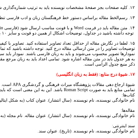
۱۲. کلیه صفحات بجز صفحۀ مشخصات نویسنده باید به ترتیب شماره‌گذاری شده باشند.
۱۳. رسم‌الخط مقاله بر‌اساس دستور خط فرهنگستان زبان و ادب فارسی تنظیم شده باشد و رعایت نیم‌فاصله در تایپ الزامی است (توجه: برای درج نیم فاصله تنها از ترکیب این دکمه‌ها استفاده کنید: Control+Shift+
۱۴. متن مقاله باید در فرمت Word و با فونت مناسب ارسال شود (فارسی B-Nazanin سایز ۱۲ و انگلیسی Times New Roman سایز ۱۰).
توجه داشته باشید در جداول، توضیحات اشکال از همین دو فونت و سایز ۱۰ برای فارسی و ۸ برای انگلیسی استفاده کنید.
۱۵. لطفا در نگارش مقاله از حداقل تعداد تصاویر استفاده کنید. تصاویر با کیفیت (تصاویر با دقت ۳۰۰ dpi و با فرمت jpg) را به‌صورت جداگانه در سایت نشریه بارگذاری کنید. مجموع تصاویر و جداول مقاله از ۱۵ عدد بیشتر نباشد.
توضیحات تصاویر را در متن ارسالی مقاله درج کنید. توجه داشته باشید که تما
نمودارها تصویر محسوب می‌شوند و باید به زبان فارسی باشند. نمودار باید سیاه و سفید و دو بعدی باشد. ۱۶. شماره، عنوان و ت
به هر جدول باید در متن مقاله اشاره شود. تمامی اعداد باید به زبان مرجع 
ذکر منبع جدول الزامی است.
۱۷. شیوۀ درج منابع: (فقط به زبان انگلیسی)
شیوۀ ارجاع دهی مقالات پژوهشگاه میراث فرهنگی و گردشگری APA است. در متن مقاله به صورت: (نام خانوادگی نویسنده، سال انتشار: صفحه به زبان انگلیسی در متن)
تمامی منابع باید به صورت Roman Script باشد. این به این معنی است که باید تمامی منابع به زبان انگلیسی ترجمه (Transliterate) شود. ارائه در فهرست منابع پایان مقاله به صورت:
کتاب‌ها:
نام خانوادگی نویسنده، نام نویسنده. (سال انتشار). عنوان کتاب (به شکل ایتال
مقاله‌ها:
نام خانوادگی نویسنده، نام نویسنده. (سال انتشار). عنوان مقاله. نام مجله (
سند اینترنتی:
نام خانوادگی نویسنده، نام نویسنده. (تاریخ). عنوان سند.